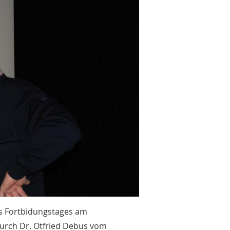
des Fortbidungstages am
 durch Dr. Otfried Debus vom