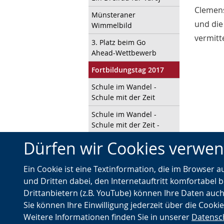
Clemens
Münsteraner
und die
Wimmelbild
vermitt
3. Platz beim Go
Ahead-Wettbewerb
Fortbildungstag 2017
Schule im Wandel -
Schule mit der Zeit
Schule im Wandel -
Schule mit der Zeit -
Teil 2
Dürfen wir Cookies verwe
Archiv
Ein Cookie ist eine Textinformation, die im Browser 
Interner Bereich für
Lehrer
und Dritten dabei, den Internetauftritt komfortabel b
Drittanbietern (z.B. YouTube) können Ihre Daten auch
Impressum
Sie können Ihre Einwilligung jederzeit über die Cooki
Weitere Informationen finden Sie in unserer
Datensc