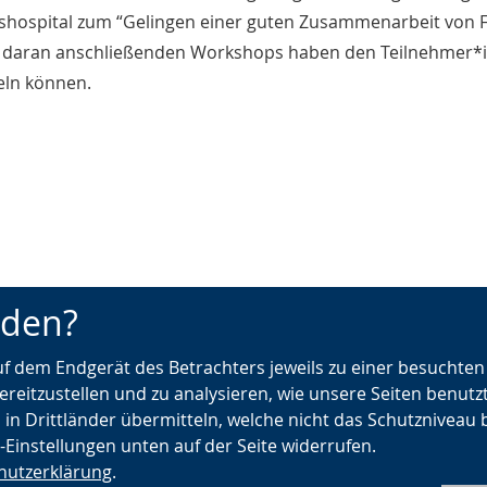
hospital zum “Gelingen einer guten Zusammenarbeit von F
 daran anschließenden Workshops haben den Teilnehmer*
eln können.
nden?
auf dem Endgerät des Betrachters jeweils zu einer besuchte
ereitzustellen und zu analysieren, wie unsere Seiten benutz
 in Drittländer übermitteln, welche nicht das Schutzniveau 
e-Einstellungen unten auf der Seite widerrufen.
hutzerklärung
.