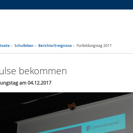
Zur
Zur
Zum
Hauptnavigation
Seitennavigation
Inhalt
tseite
Schulleben
Berichte/Ereignisse
Fortbildungstag 2017
ulse bekommen
dungstag am 04.12.2017